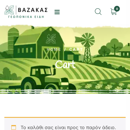
0
HOME
/
CART
Cart
Το καλάθι σας είναι προς το παρόν άδειο.