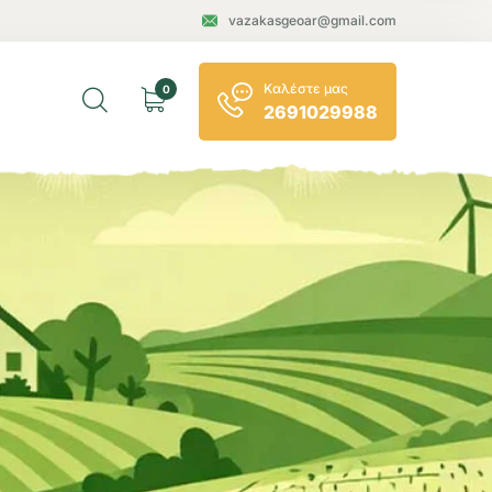
vazakasgeoar@gmail.com
Καλέστε μας
0
2691029988