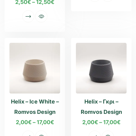
2,50
€
–
12,50
€
Helix – Ice White –
Helix – Γκρι –
Romvos Design
Romvos Design
2,00
€
–
17,00
€
2,00
€
–
17,00
€