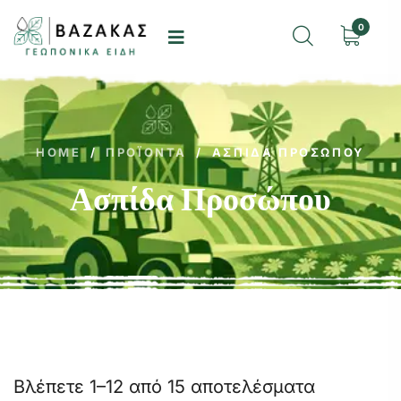
0
HOME
/
ΠΡΟΪΌΝΤΑ
/
ΑΣΠΊΔΑ ΠΡΟΣΏΠΟΥ
Ασπίδα Προσώπου
Βλέπετε 1–12 από 15 αποτελέσματα