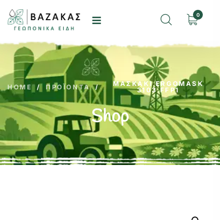
0
ΜΑΣΚΑΚΙ ERGOMASK
HOME
/
ΠΡΟΪΌΝΤΑ
/
3103 FFP1
Shop