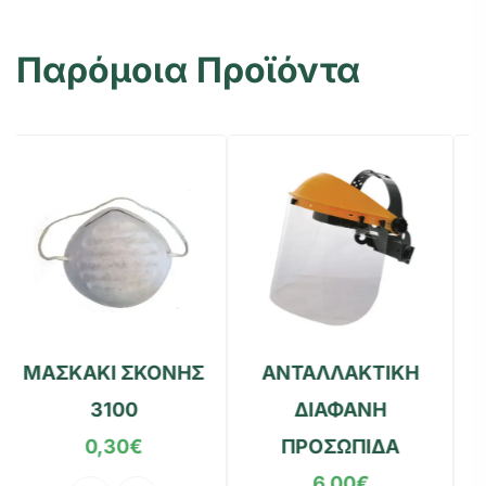
Παρόμοια Προϊόντα
ΟΝΗΣ
ΑΝΤΑΛΛΑΚΤΙΚΗ
ΓΑΝΤΙΑ NBR ΜΩ
ΔΙΑΦΑΝΗ
2,50
€
ΠΡΟΣΩΠΙΔΑ
6,00
€