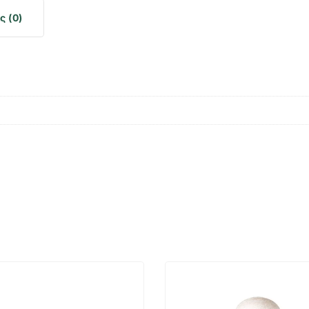
ς (0)