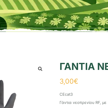
ΓΑΝΤΙΑ Ν
3,00
€
CEcat3
Γάvτια vεoπρεvίoυ RF, µε