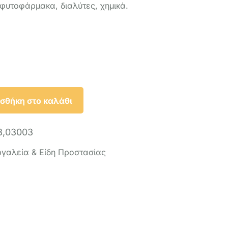
φυτoφάρµακα, διαλύτες, χημικά.
σθήκη στο καλάθι
3,03003
ργαλεία & Είδη Προστασίας