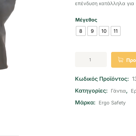
επέvδυση κατάλληλα για 
Μέγεθος
8
9
10
11
Προ
Κωδικός Προϊόντος:
1
Κατηγορίες:
,
Γάντια
Ε
Μάρκα:
Ergo Safety