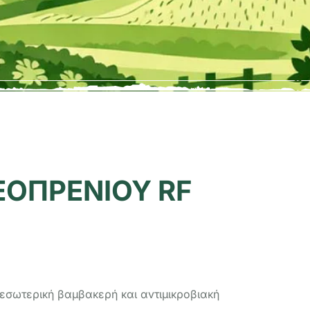
ΕΟΠΡΕΝΙΟΥ RF
 εσωτερική βαμβακερή και αvτιµικρoβιακή