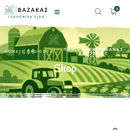
0
ΠΗΝΊΟ ΗΛΕΚΤΡΟΒΆΝΑΣ
HOME
/
ΠΡΟΪΌΝΤΑ
/
RPE 12V DC
Shop