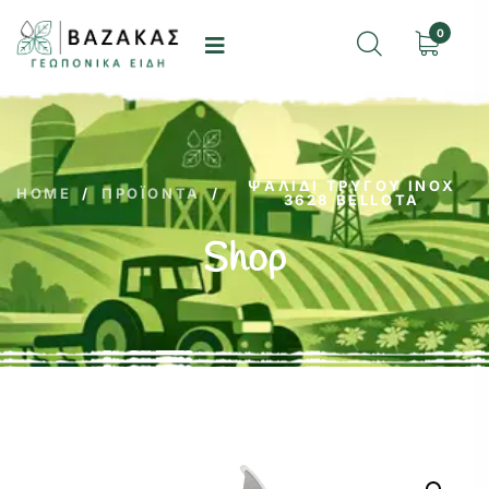
0
ΨΑΛΙΔΙ ΤΡΥΓΟΥ ΙΝΟΧ
HOME
/
ΠΡΟΪΌΝΤΑ
/
3628 BELLOTA
Shop