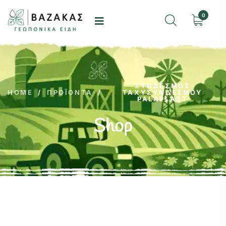
0
ΣΎΝΔΕΣΜΟΣ
HOME
/
ΠΡΟΪΌΝΤΑ
/
ΤΑΧΥΣΥΝΔΈΣΜΟΥ
PALAPLAST
Shop